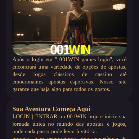
Após o login em " 001WIN games login", você
encontrará uma variedade de opções de apostas,
desde jogos clássicos de cassino até
emocionantes apostas esportivas. Nosso site
garante que haja algo para todos os gostos.
Sua Aventura Começa Aqui
LOGIN | ENTRAR no 001WIN hoje e inicie sua
jornada única no mundo das apostas e jogos,
onde cada passo pode levar à vitória.
moradas para proporcionar uma experiência de