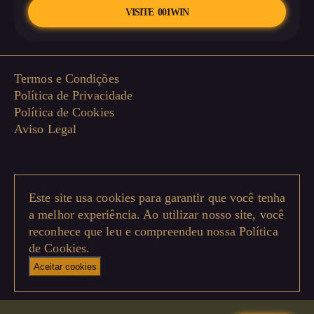
VISITE 001WIN
Termos e Condições
Política de Privacidade
Política de Cookies
Aviso Legal
Este site usa cookies para garantir que você tenha
a melhor experiência. Ao utilizar nosso site, você
reconhece que leu e compreendeu nossa
Política
de Cookies
.
Aceitar cookies