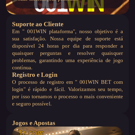
Suporte ao Cliente
Em " 001WIN plataforma", nosso objetivo é a
sua satisfação. Nossa equipe de suporte está
disponível 24 horas por dia para responder a
quaisquer perguntas e resolver quaisquer
problemas, garantindo uma experiência de jogo
contínua.
Registro e Login
O processo de registro em " 001WIN BET com
login" é rápido e fácil. Valorizamos seu tempo,
por isso tornamos o processo o mais conveniente
e seguro possível.
Jogos e Apostas