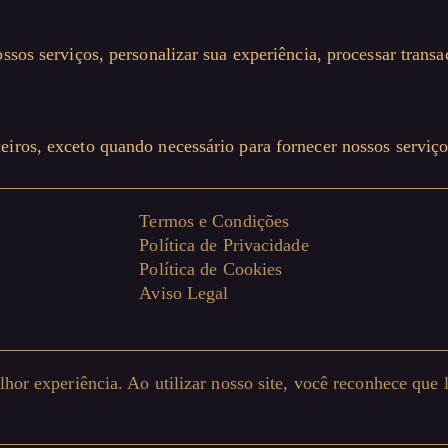
ssos serviços, personalizar sua experiência, processar trans
iros, exceto quando necessário para fornecer nossos serviço
Termos e Condições
Política de Privacidade
Política de Cookies
Aviso Legal
elhor experiência. Ao utilizar nosso site, você reconhece qu